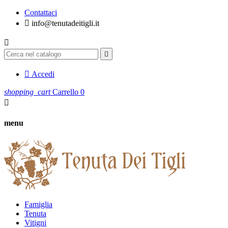
Contattaci

info@tenutadeitigli.it



Accedi
shopping_cart
Carrello
0

menu
Famiglia
Tenuta
Vitigni