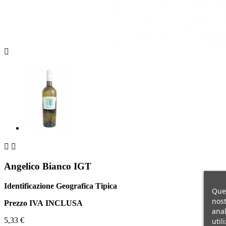



Angelico Bianco IGT
Identificazione Geografica Tipica
Ques
nost
Prezzo IVA
INCLUSA
anal
5,33 €
util