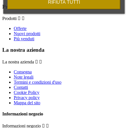
RIFIUTA TUTTI
Prodotti
Prodotti


Offerte
Nuovi prodotti
Più venduti
La nostra azienda
La nostra azienda


Consegna
Note legali
Termini e condizioni d'uso
Contatti
Cookie Policy
Privacy policy
Mappa del sito
Informazioni negozio
Informazioni negozio

