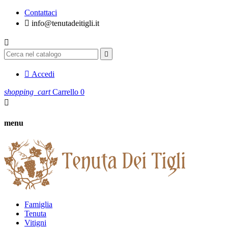
Contattaci

info@tenutadeitigli.it



Accedi
shopping_cart
Carrello
0

menu
Famiglia
Tenuta
Vitigni