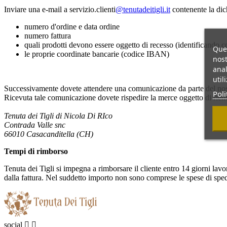
Inviare una e-mail a servizio.clienti
@tenutadeitigli.it
contenente la dichi
numero d'ordine e data ordine
numero fattura
quali prodotti devono essere oggetto di recesso (identificando co
Ques
le proprie coordinate bancarie (codice IBAN)
nost
anal
util
Successivamente dovete attendere una comunicazione da parte del nostro
Poli
Ricevuta tale comunicazione dovete rispedire la merce oggetto di rientr
Tenuta dei Tigli di Nicola Di RIco
Contrada Valle snc
66010 Casacanditella (CH
)
Tempi di rimborso
Tenuta dei Tigli si impegna a rimborsare il cliente entro 14 giorni lavo
dalla fattura. Nel suddetto importo non sono comprese le spese di spe
social

