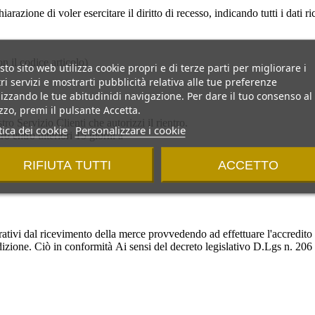
arazione di voler esercitare il diritto di recesso, indicando tutti i dati ric
n il codice articolo)
to sito web utilizza cookie propri e di terze parti per migliorare i
ri servizi e mostrarti pubblicità relativa alle tue preferenze
izzando le tue abitudinidi navigazione. Per dare il tuo consenso al
izzo, premi il pulsante Accetta.
 Servizio Clienti che autorizzi il rientro.
tica dei cookie
Personalizzare i cookie
o entro ulteriori 15 giorni a
RIFIUTA TUTTI
ACCETTO
rativi dal ricevimento della merce provvedendo ad effettuare l'accredito 
dizione. Ciò in conformità Ai sensi del decreto legislativo D.Lgs n. 206