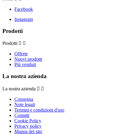
Facebook
Instagram
Prodotti
Prodotti


Offerte
Nuovi prodotti
Più venduti
La nostra azienda
La nostra azienda


Consegna
Note legali
Termini e condizioni d'uso
Contatti
Cookie Policy
Privacy policy
Mappa del sito