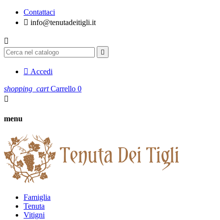
Contattaci

info@tenutadeitigli.it



Accedi
shopping_cart
Carrello
0

menu
Famiglia
Tenuta
Vitigni